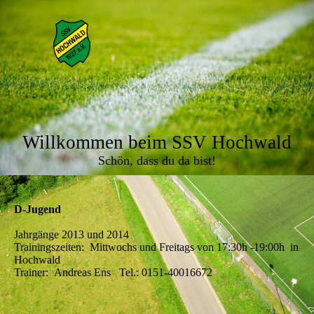
Willkommen beim SSV Hochwald
Schön, dass du da bist!
D-Jugend
Jahrgänge 2013 und 2014
Trainingszeiten: Mittwochs und Freitags von 17:30h -19:00h in
Hochwald
Trainer: Andreas Ens Tel.: 0151-40016672