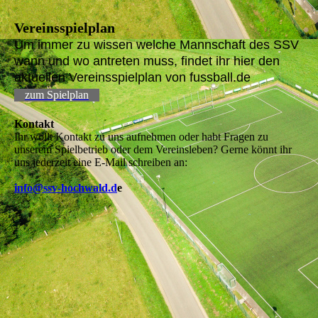
Vereinsspielplan
Um immer zu wissen welche Mannschaft des SSV
wann und wo antreten muss, findet ihr hier den
aktuellen Vereinsspielplan von fussball.de
zum Spielplan
Kontakt
Ihr wollt Kontakt zu uns aufnehmen oder habt Fragen zu
unserem Spielbetrieb oder dem Vereinsleben? Gerne könnt ihr
uns jederzeit eine E-Mail schreiben an:
info@ssv-hochwald.d
e